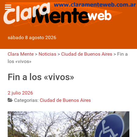
sábado 8 agosto 2026
Clara Mente
>
Noticias
>
Ciudad de Buenos Aires
>
Fin a
los «vivos»
Fin a los «vivos»
2 julio 2026
Categorias:
Ciudad de Buenos Aires