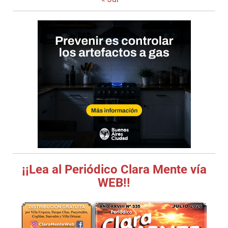
¡¡Lea al Periódico Clara Mente vía
WEB!!