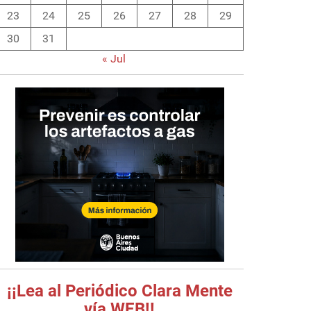
23
24
25
26
27
28
29
30
31
« Jul
¡¡Lea al Periódico Clara Mente
vía WEB!!