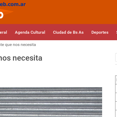
eral
Agenda Cultural
Ciudad de Bs As
Deportes
te que nos necesita
nos necesita