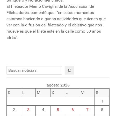
Banquero y Horacio Menchaca.
El fileteador Memo Caviglia, de la Asociación de
Fileteadores, comentó que: “en estos momentos
estamos haciendo algunas actividades que tienen que
ver con la difusión del fileteado y el objetivo que nos
mueve es que el filete esté en la calle como 50 años
atrás”.
Buscar
agosto 2026
D
L
M
X
J
V
S
1
2
3
4
5
6
7
8