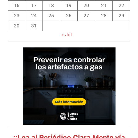
16
17
18
19
20
21
22
23
24
25
26
27
28
29
30
31
« Jul
¡¡Lea al Periódico Clara Mente vía