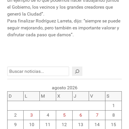
un ejemplo de lo que podemos hacer trabajando juntos
el Gobierno, los vecinos y los grandes creadores que
generó la Ciudad”.
Para finalizar Rodríguez Larreta, dijo: “siempre se puede
seguir mejorando, pero también es importante valorar y
disfrutar cada paso que damos”.
Buscar
agosto 2026
D
L
M
X
J
V
S
1
2
3
4
5
6
7
8
9
10
11
12
13
14
15