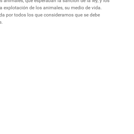
s animales, que esperaban la sanción de la ley, y los
 explotación de los animales, su medio de vida.
ada por todos los que consideramos que se debe
s.