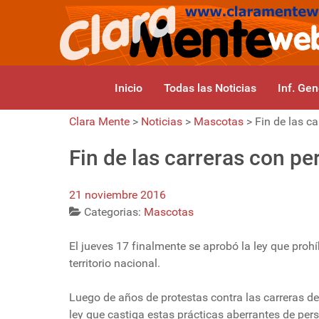
Inicio
Todas las Noticias
Inf. Gen
Clara Mente
>
Noticias
>
Mascotas
>
Fin de las c
Fin de las carreras con pe
21 noviembre 2016
Categorias:
Mascotas
El jueves 17 finalmente se aprobó la ley que prohí
territorio nacional.
Luego de años de protestas contra las carreras de
ley que castiga estas prácticas aberrantes de pe