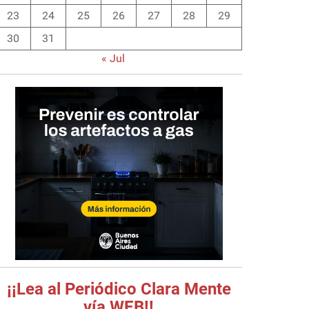
23
24
25
26
27
28
29
30
31
« Jul
¡¡Lea al Periódico Clara Mente
vía WEB!!