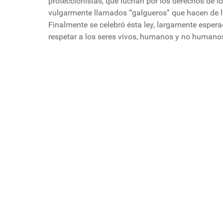
proteccionistas, que luchan por los derechos de lo
vulgarmente llamados “galgueros” que hacen de la
Finalmente se celebró ésta ley, largamente esper
respetar a los seres vivos, humanos y no humano