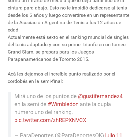
sufrió un infarto de médula que lo dejó paralítico de la
cintura para abajo. Esto no le impidió dedicarse al tenis
desde los 6 años y luego convertirse en un representante
de la Asociación Argentina de Tenis a los 12 años de
edad.
Actualmente está sexto en el ranking mundial de singles
del tenis adaptado y con su primer triunfo en un torneo
Grand Slam, se prepara para los Juegos
Parapanamericanos de Toronto 2015.
Acá les dejamos el increíble punto realizado por el
cordobés en la semi-final:
Mirá uno de los puntos de
@gustifernandez4
en la semi de
#Wimbledon
ante la dupla
número uno del ranking.
pic.twitter.com/zhREPXNVCX
— ParaDeportes (@ParaDeportesOK)
julio 11,