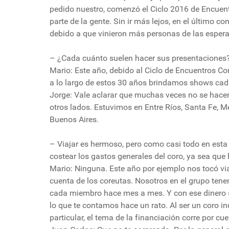
pedido nuestro, comenzó el Ciclo 2016 de Encuent
parte de la gente. Sin ir más lejos, en el último 
debido a que vinieron más personas de las espe
– ¿Cada cuánto suelen hacer sus presentaciones
Mario: Este año, debido al Ciclo de Encuentros Co
a lo largo de estos 30 años brindamos shows cad
Jorge: Vale aclarar que muchas veces no se hacen
otros lados. Estuvimos en Entre Ríos, Santa Fe, M
Buenos Aires.
– Viajar es hermoso, pero como casi todo en esta 
costear los gastos generales del coro, ya sea que
Mario: Ninguna. Este año por ejemplo nos tocó via
cuenta de los coreutas. Nosotros en el grupo tene
cada miembro hace mes a mes. Y con ese dinero s
lo que te contamos hace un rato. Al ser un coro i
particular, el tema de la financiación corre por cu