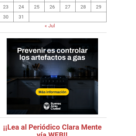
23
24
25
26
27
28
29
30
31
« Jul
¡¡Lea al Periódico Clara Mente
vía WEB!!