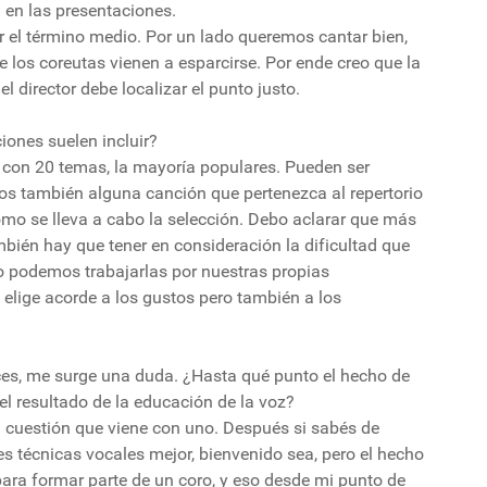
en las presentaciones.
r el término medio. Por un lado queremos cantar bien,
e los coreutas vienen a esparcirse. Por ende creo que la
l director debe localizar el punto justo.
ciones suelen incluir?
a con 20 temas, la mayoría populares. Pueden ser
os también alguna canción que pertenezca al repertorio
como se lleva a cabo la selección. Debo aclarar que más
ambién hay que tener en consideración la dificultad que
o podemos trabajarlas por nuestras propias
o elige acorde a los gustos pero también a los
ces, me surge una duda. ¿Hasta qué punto el hecho de
 el resultado de la educación de la voz?
a cuestión que viene con uno. Después si sabés de
es técnicas vocales mejor, bienvenido sea, pero el hecho
para formar parte de un coro, y eso desde mi punto de