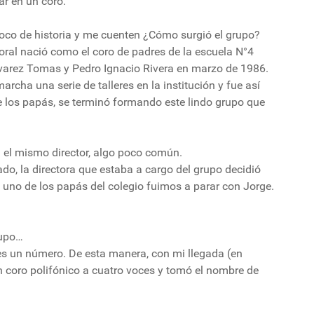
r en un coro.
co de historia y me cuenten ¿Cómo surgió el grupo?
oral nació como el coro de padres de la escuela N°4
lvarez Tomas y Pedro Ignacio Rivera en marzo de 1986.
cha una serie de talleres en la institución y fue así
de los papás, se terminó formando este lindo grupo que
 el mismo director, algo poco común.
do, la directora que estaba a cargo del grupo decidió
 uno de los papás del colegio fuimos a parar con Jorge.
rupo…
 es un número. De esta manera, con mi llegada (en
 coro polifónico a cuatro voces y tomó el nombre de