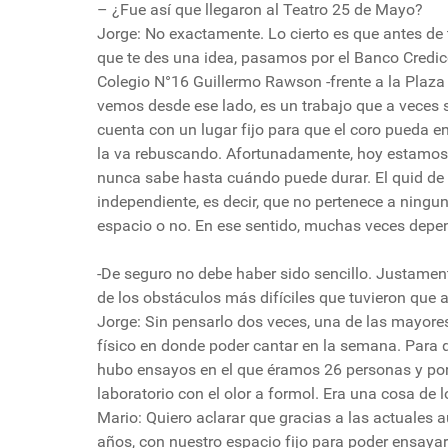
– ¿Fue así que llegaron al Teatro 25 de Mayo?
Jorge: No exactamente. Lo cierto es que antes de
que te des una idea, pasamos por el Banco Credico
Colegio N°16 Guillermo Rawson -frente a la Plaza 
vemos desde ese lado, es un trabajo que a veces s
cuenta con un lugar fijo para que el coro pueda e
la va rebuscando. Afortunadamente, hoy estamos 
nunca sabe hasta cuándo puede durar. El quid de l
independiente, es decir, que no pertenece a ningun
espacio o no. En ese sentido, muchas veces depe
-De seguro no debe haber sido sencillo. Justamen
de los obstáculos más difíciles que tuvieron que 
Jorge: Sin pensarlo dos veces, una de las mayore
físico en donde poder cantar en la semana. Para q
hubo ensayos en el que éramos 26 personas y por 
laboratorio con el olor a formol. Era una cosa de l
Mario: Quiero aclarar que gracias a las actuales 
años, con nuestro espacio fijo para poder ensaya