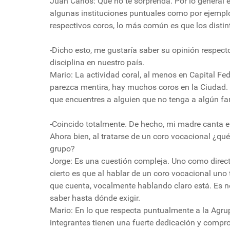
Juan Carlos: Que no te sorprenda. Por lo general 
algunas instituciones puntuales como por ejemplo
respectivos coros, lo más común es que los disti
-Dicho esto, me gustaría saber su opinión respect
disciplina en nuestro país.
Mario: La actividad coral, al menos en Capital Fed
parezca mentira, hay muchos coros en la Ciudad.
que encuentres a alguien que no tenga a algún fam
-Coincido totalmente. De hecho, mi madre canta e
Ahora bien, al tratarse de un coro vocacional ¿qu
grupo?
Jorge: Es una cuestión compleja. Uno como directo
cierto es que al hablar de un coro vocacional uno 
que cuenta, vocalmente hablando claro está. Es ne
saber hasta dónde exigir.
Mario: En lo que respecta puntualmente a la Agru
integrantes tienen una fuerte dedicación y compro