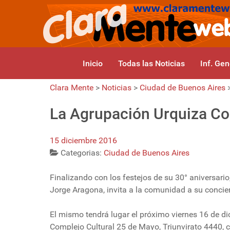
Inicio
Todas las Noticias
Inf. Gen
Clara Mente
>
Noticias
>
Ciudad de Buenos Aires
La Agrupación Urquiza Co
15 diciembre 2016
Categorias:
Ciudad de Buenos Aires
Finalizando con los festejos de su 30° aniversario
Jorge Aragona, invita a la comunidad a su concier
El mismo tendrá lugar el próximo viernes 16 de dic
Complejo Cultural 25 de Mayo, Triunvirato 4440, c