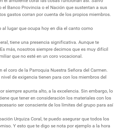
en el ambiente coral las cosas funcionan así. Salvo
 el Banco Provincia o el Nación que sustentan a sus
ntos gastos corran por cuenta de los propios miembros.
o al lugar que ocupa hoy en día el canto como
eral, tiene una presencia significativa. Aunque te
 Es más, nosotros siempre decimos que es muy difícil
iliar que no esté en un coro vocacional.
n el coro de la Parroquia Nuestra Señora del Carmen.
é nivel de exigencia tienen para con los miembros del
r siempre apunta alto, a la excelencia. Sin embargo, lo
tiene que tener en consideración los materiales con los
cesario ser consciente de los límites del grupo para así
pación Urquiza Coral, te puedo asegurar que todos los
miso. Y esto que te digo se nota por ejemplo a la hora