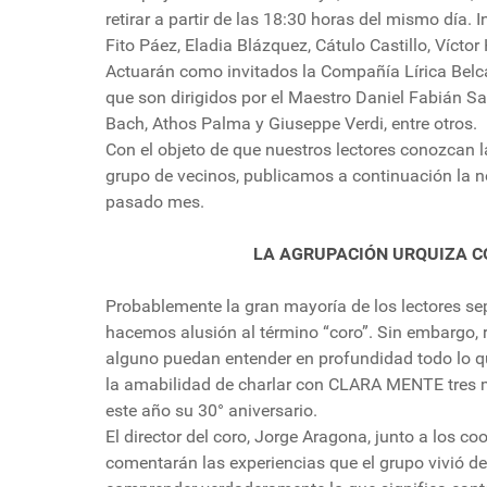
retirar a partir de las 18:30 horas del mismo día. 
Fito Páez, Eladia Blázquez, Cátulo Castillo, Víctor 
Actuarán como invitados la Compañía Lírica Belca
que son dirigidos por el Maestro Daniel Fabián Sa
Bach, Athos Palma y Giuseppe Verdi, entre otros.
Con el objeto de que nuestros lectores conozcan la
grupo de vecinos, publicamos a continuación la no
pasado mes.
LA AGRUPACIÓN URQUIZA CO
Probablemente la gran mayoría de los lectores 
hacemos alusión al término “coro”. Sin embargo, r
alguno puedan entender en profundidad todo lo que
la amabilidad de charlar con CLARA MENTE tres m
este año su 30° aniversario.
El director del coro, Jorge Aragona, junto a los 
comentarán las experiencias que el grupo vivió d