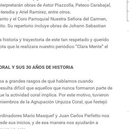
Interpretarán obras de Astor Piazzolla, Peteco Carabajal,
Heredia y Ariel Ramírez, entre otros.
nto y el Coro Parroquial Nuestra Señora del Carmen,
ito. Su repertorio incluye obras de Johann Sebastian
 historia y trayectoria de este tan respetado y querido
ta que le realizara nuestro periódico “Clara Mente” el
RAL Y SUS 30 AÑOS DE HISTORIA
sepa a grandes rasgos de qué hablamos cuando
esulta difícil que aquellos que nunca formaron parte de
 la actividad coral implica. Por este motivo, tuvieron
iembros de la Agrupación Urquiza Coral, que festejó
coordinadores Mario Masquef y Juan Carlos Perfetto nos
esde sus inicios, y de esa manera nos ayudarán a