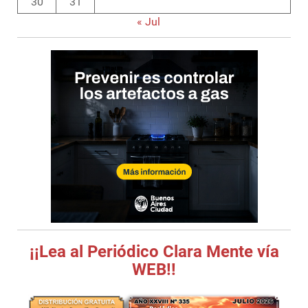
30
31
« Jul
¡¡Lea al Periódico Clara Mente vía
WEB!!