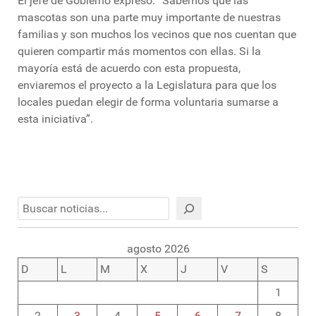
El jefe de Gobierno expresó:” Sabemos que las
mascotas son una parte muy importante de nuestras
familias y son muchos los vecinos que nos cuentan que
quieren compartir más momentos con ellas. Si la
mayoría está de acuerdo con esta propuesta,
enviaremos el proyecto a la Legislatura para que los
locales puedan elegir de forma voluntaria sumarse a
esta iniciativa”.
Buscar
agosto 2026
D
L
M
X
J
V
S
1
2
3
4
5
6
7
8