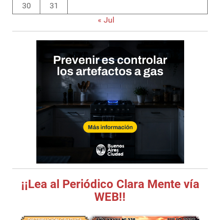
30
31
« Jul
¡¡Lea al Periódico Clara Mente vía
WEB!!