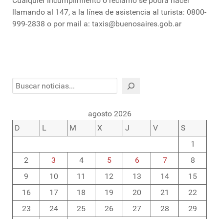
Cualquier incumplimiento o reclamo se podrá hacer
llamando al 147, a la línea de asistencia al turista: 0800-
999-2838 o por mail a: taxis@buenosaires.gob.ar
Buscar
agosto 2026
D
L
M
X
J
V
S
1
2
3
4
5
6
7
8
9
10
11
12
13
14
15
16
17
18
19
20
21
22
23
24
25
26
27
28
29