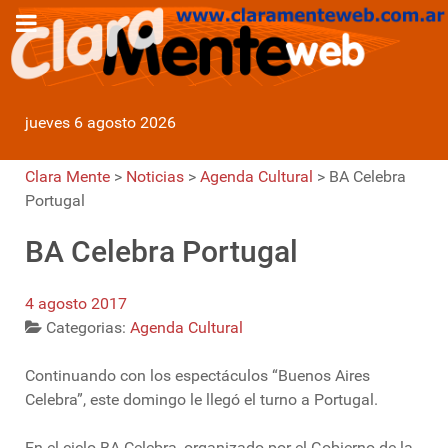
jueves 6 agosto 2026
Clara Mente
>
Noticias
>
Agenda Cultural
>
BA Celebra
Portugal
BA Celebra Portugal
4 agosto 2017
Categorias:
Agenda Cultural
Continuando con los espectáculos “Buenos Aires
Celebra”, este domingo le llegó el turno a Portugal.
En el ciclo BA Celebra, organizado por el Gobierno de la