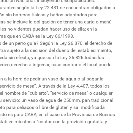
titución Nacional, incluyendo discapacidades.
taurantes según la Ley 22.431 se encuentran obligados a
ión sin barreras físicas y baños adaptados para
cas se incluye la obligación de tener una carta o menú
les no videntes puedan hacer uso de ella; en la
tras que en CABA es la Ley 66/1998.
de un perro guía? Según la Ley 26.370, el derecho de
a sujeto a la decisión del dueño del establecimiento,
eda sin efecto, ya que con la Ley 26.826 todas los
nen derecho a ingresar, caso contrario el local puede
 a la hora de pedir un vaso de agua o al pagar la
servicio de mesa”. A través de la Ley 4.407, todos los
 nombre de “cubierto”, “servicio de mesa” o cualquier
su servicio: un vaso de agua de 250mm, pan tradicional
pto para celíacos o libre de gluten y sal modificada
 Esto es para CABA, en el caso de la Provincia de Buenos
tablecimientos a “contar con la provisión gratuita y