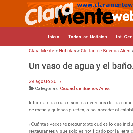
Inicio
Todas las Noticias
Inf. Gen
Clara Mente
>
Noticias
>
Ciudad de Buenos Aires
Un vaso de agua y el bañ
29 agosto 2017
Categorias:
Ciudad de Buenos Aires
Informamos cuales son los derechos de los comens
de mesa y quienes pueden, o no, acceder al estab
¿Cuántas veces te preguntaste qué es lo que incl
restaurantes y que solo es notificado por la letr