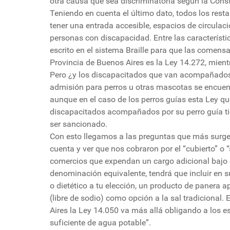
otra causa que sea discriminatoria según la Cons
Teniendo en cuenta el último dato, todos los res
tener una entrada accesible, espacios de circulac
personas con discapacidad. Entre las característi
escrito en el sistema Braille para que las comensa
Provincia de Buenos Aires es la Ley 14.272, mien
Pero ¿y los discapacitados que van acompañados 
admisión para perros u otras mascotas se encuentr
aunque en el caso de los perros guías esta Ley qu
discapacitados acompañados por su perro guía tie
ser sancionado.
Con esto llegamos a las preguntas que más surgen
cuenta y ver que nos cobraron por el “cubierto” o “
comercios que expendan un cargo adicional bajo el
denominación equivalente, tendrá que incluir en 
o dietético a tu elección, un producto de panera a
(libre de sodio) como opción a la sal tradicional.
Aires la Ley 14.050 va más allá obligando a los es
suficiente de agua potable”.