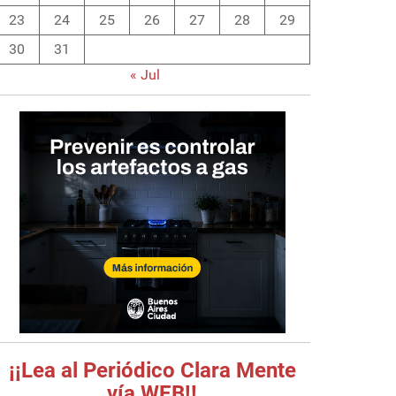
23
24
25
26
27
28
29
30
31
« Jul
¡¡Lea al Periódico Clara Mente
vía WEB!!