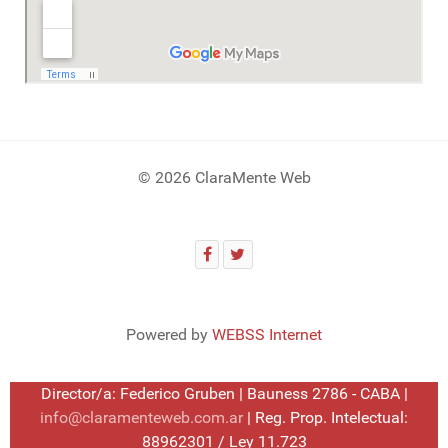
© 2026 ClaraMente Web
Powered by
WEBSS Internet
Director/a: Federico Gruben | Bauness 2786 - CABA |
info@claramenteweb.com.ar
| Reg. Prop. Intelectual:
88962301 / Ley 11.723