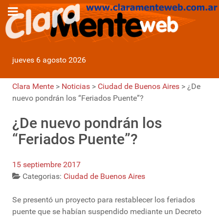
jueves 6 agosto 2026
Clara Mente
>
Noticias
>
Ciudad de Buenos Aires
>
¿De
nuevo pondrán los “Feriados Puente”?
¿De nuevo pondrán los
“Feriados Puente”?
15 septiembre 2017
Categorias:
Ciudad de Buenos Aires
Se presentó un proyecto para restablecer los feriados
puente que se habían suspendido mediante un Decreto