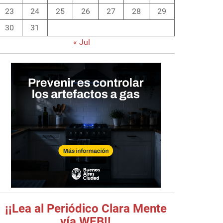
23
24
25
26
27
28
29
30
31
« Jul
¡¡Lea al Periódico Clara Mente
vía WEB!!