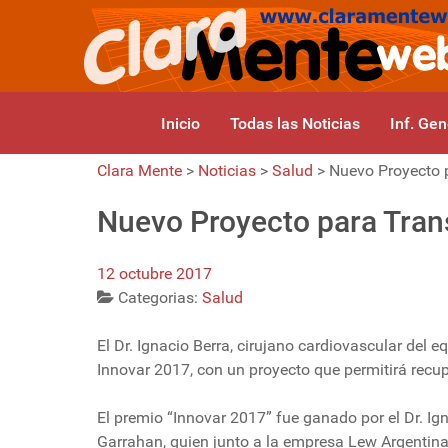
Inicio
Todas las Noticias
Inf. Gen
Clara Mente
>
Noticias
>
Salud
>
Nuevo Proyecto 
Nuevo Proyecto para Tran
12 octubre 2017
Categorias:
Salud
El Dr. Ignacio Berra, cirujano cardiovascular del 
Innovar 2017, con un proyecto que permitirá recu
El premio “Innovar 2017” fue ganado por el Dr. Ign
Garrahan, quien junto a la empresa Lew Argentina 