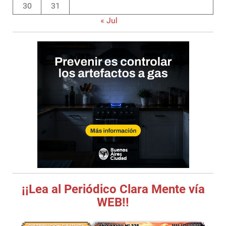
30
31
« Jul
¡¡Lea al Periódico Clara Mente vía
WEB!!