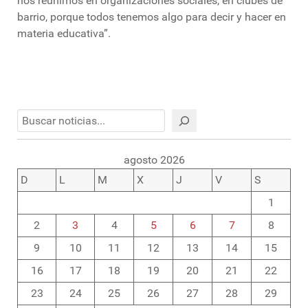
nos reunimos en organizaciones sociales, en clubes de
barrio, porque todos tenemos algo para decir y hacer en
materia educativa”.
Buscar
agosto 2026
D
L
M
X
J
V
S
1
2
3
4
5
6
7
8
9
10
11
12
13
14
15
16
17
18
19
20
21
22
23
24
25
26
27
28
29