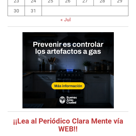
23
24
25
26
27
28
29
30
31
« Jul
¡¡Lea al Periódico Clara Mente vía
WEB!!