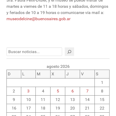
Sra. Paula Félix-Didier, y el museo se puede visitar de
martes a viernes de 11 a 18 horas y sábados, domingos
y feriados de 10 a 19 horas o comunicarse vía mail a:
museodelcine@buenosaires.gob.ar
Buscar
agosto 2026
D
L
M
X
J
V
S
1
2
3
4
5
6
7
8
9
10
11
12
13
14
15
16
17
18
19
20
21
22