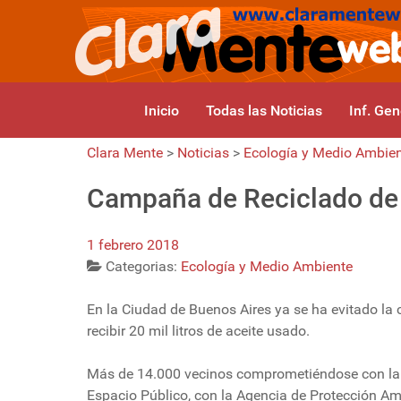
Inicio
Todas las Noticias
Inf. Gen
Clara Mente
>
Noticias
>
Ecología y Medio Ambie
Campaña de Reciclado de
1 febrero 2018
Categorias:
Ecología y Medio Ambiente
En la Ciudad de Buenos Aires ya se ha evitado la 
recibir 20 mil litros de aceite usado.
Más de 14.000 vecinos comprometiéndose con la 
Espacio Público, con la Agencia de Protección Amb