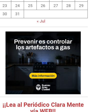
23
24
25
26
27
28
29
30
31
« Jul
¡¡Lea al Periódico Clara Mente
vía WEB!!