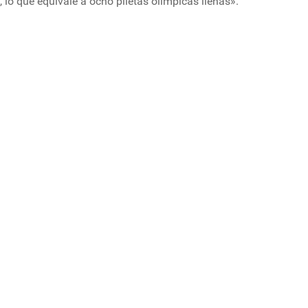
 lo que equivale a ocho piletas olímpicas llenas».