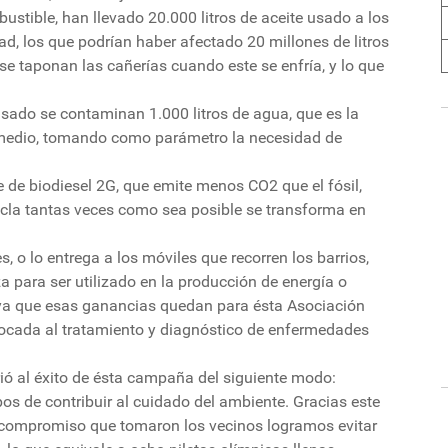
stible, han llevado 20.000 litros de aceite usado a los
ad, los que podrían haber afectado 20 millones de litros
 se taponan las cañerías cuando este se enfría, y lo que
 usado se contaminan 1.000 litros de agua, que es la
medio, tomando como parámetro la necesidad de
e de biodiesel 2G, que emite menos CO2 que el fósil,
icla tantas veces como sea posible se transforma en
s, o lo entrega a los móviles que recorren los barrios,
za para ser utilizado en la producción de energía o
, ya que esas ganancias quedan para ésta Asociación
bocada al tratamiento y diagnóstico de enfermedades
rió al éxito de ésta campaña del siguiente modo:
 de contribuir al cuidado del ambiente. Gracias este
al compromiso que tomaron los vecinos logramos evitar