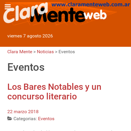
viernes 7 agosto 2026
Clara Mente
>
Noticias
>
Eventos
Eventos
Los Bares Notables y un
concurso literario
22 marzo 2018
Categorias:
Eventos