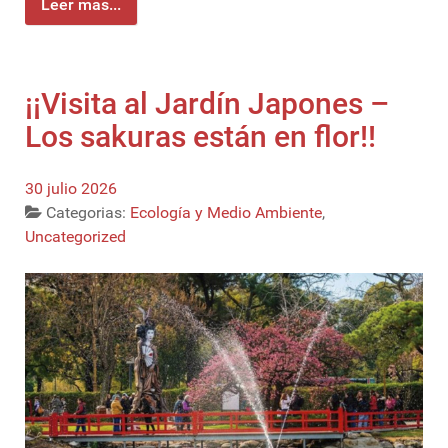
Leer más...
¡¡Visita al Jardín Japones –
Los sakuras están en flor!!
30 julio 2026
Categorias:
Ecología y Medio Ambiente
,
Uncategorized