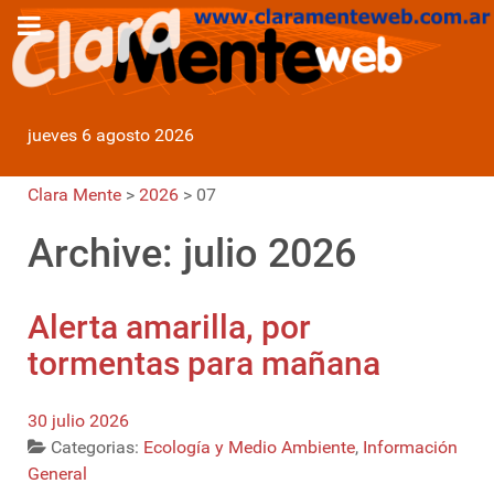
jueves 6 agosto 2026
Clara Mente
>
2026
>
07
Archive: julio 2026
Alerta amarilla, por
tormentas para mañana
30 julio 2026
Categorias:
Ecología y Medio Ambiente
,
Información
General