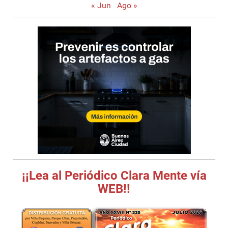
« Jun
Ago »
¡¡Lea al Periódico Clara Mente vía
WEB!!